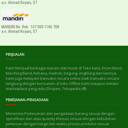
a.n. Ahmad Royani, ST
MANDIRI No. Rek : 167 000 1186 708
a.n. Ahmad Royani, ST
PENJUALAN
Kami Menjual berbagai macam alat musik di Toko kami, Drum Band,
Marching Band, Rebana, Hadroh, Degung, Angklung dan lainnya.
kami juga melayani transaksi secara online baik transaksi secara
langsung dengan konsumen di toko Offline kami maupun melalui
marketplace yang ada (Shopee, Tokopedia dll)
PEMESANAN /PENGADAAN
Menerima Pemesanan dan pengadaan barang sesuai dengan
spesifikasi dan atau quanity Khusus sesuai dengan kebutuhan
pemesan dengan harga dan waktu proses produksi sesuai