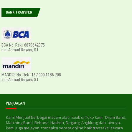
BANK TRANSFER
BCA No. Rek : 6870642375
a.n. Ahmad Royani, ST
MANDIRI No. Rek : 167 000 1186 708
a.n. Ahmad Royani, ST
PENJUALAN
Kami Menjual berbagai macam alat musik di Toko kami, Drum Band,
Marching Band, Rebana, Hadroh, Degung, Angklung dan lainnya.
kami juga melayani transaksi secara online baik transaksi secara