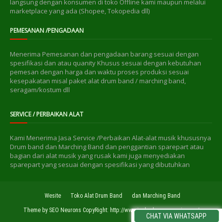
langsung dengan konsumen di toko Offline kami maupun melalui
marketplace yang ada (Shopee, Tokopedia dll)
PEMESANAN /PENGADAAN
Menerima Pemesanan dan pengadaan barang sesuai dengan
spesifikasi dan atau quanity Khusus sesuai dengan kebutuhan
pemesan dengan harga dan waktu proses produksi sesuai
kesepakatan misal paket alat drum band / marching band,
seragam/kostum dll
SERVICE / PERBAIKAN ALAT
Kami Menerima Jasa Service /Perbaikan Alat-alat musik khususnya
Drum band dan Marching Band dan penggantian sparepart atau
bagian dari alat musik yang rusak kami juga menyediakan
sparepart yang sesuai dengan spesifikasi yang dibutuhkan
Wesite
Toko Alat Drum Band
dan Marching Band
Theme
by
SEO Neurons
CopyRight:
http://www.jual-rebanamarawis.com/
CHAT VIA WHATSAPP