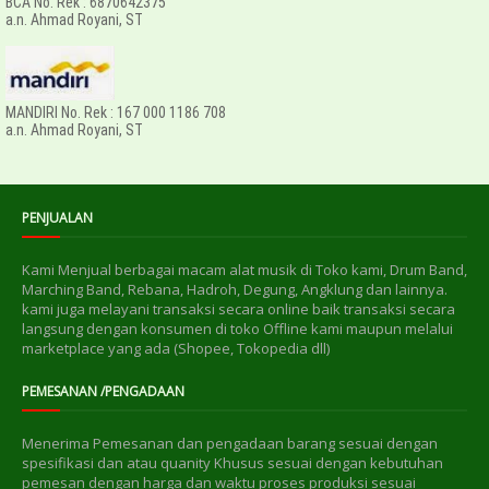
BCA No. Rek : 6870642375
a.n. Ahmad Royani, ST
MANDIRI No. Rek : 167 000 1186 708
a.n. Ahmad Royani, ST
PENJUALAN
Kami Menjual berbagai macam alat musik di Toko kami, Drum Band,
Marching Band, Rebana, Hadroh, Degung, Angklung dan lainnya.
kami juga melayani transaksi secara online baik transaksi secara
langsung dengan konsumen di toko Offline kami maupun melalui
marketplace yang ada (Shopee, Tokopedia dll)
PEMESANAN /PENGADAAN
Menerima Pemesanan dan pengadaan barang sesuai dengan
spesifikasi dan atau quanity Khusus sesuai dengan kebutuhan
pemesan dengan harga dan waktu proses produksi sesuai