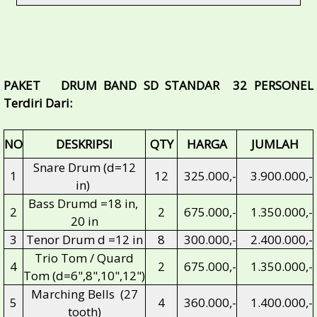
PAKET DRUM BAND SD STANDAR 32 PERSONEL
Terdiri Dari:
NO
DESKRIPSI
QTY
HARGA
JUMLAH
Snare Drum (d=12
1
12
325.000,-
3.900.000,-
in)
Bass Drumd =18 in,
2
2
675.000,-
1.350.000,-
20 in
3
Tenor Drum d =12 in
8
300.000,-
2.400.000,-
Trio Tom / Quard
4
2
675.000,-
1.350.000,-
Tom (d=6",8",10",12")
Marching Bells (27
5
4
360.000,-
1.400.000,-
tooth)