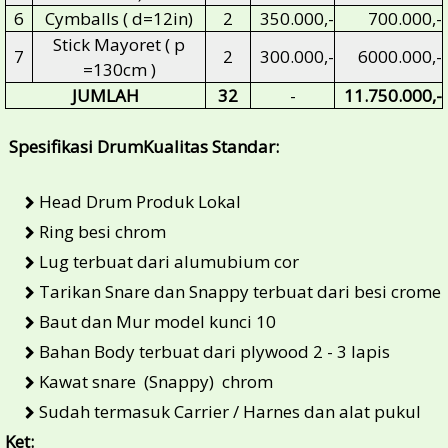
6
Cymballs ( d=12in)
2
350.000,-
700.000,-
Stick Mayoret ( p
7
2
300.000,-
6000.000,-
=130cm )
JUMLAH
32
-
11.750.000,-
Spesifikasi DrumKualitas Standar:
Head Drum Produk Lokal
Ring besi chrom
Lug terbuat dari alumubium cor
Tarikan Snare dan Snappy terbuat dari besi crome
Baut dan Mur model kunci 10
Bahan Body terbuat dari plywood 2 - 3 lapis
Kawat snare (Snappy) chrom
Sudah termasuk Carrier / Harnes dan alat pukul
Ket: